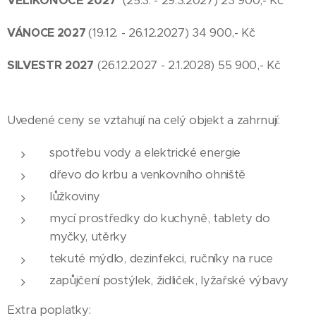
VELIKONOCE 2027
(25.3. - 29.3.2027) 23 900,- Kč
VÁNOCE 2027
(19.12. - 26.12.2027) 34 900,- Kč
SILVESTR 2027
(26.12.2027 - 2.1.2028) 55 900,- Kč
Uvedené ceny se vztahují na celý objekt a zahrnují:
spotřebu vody a elektrické energie
dřevo do krbu a venkovního ohniště
lůžkoviny
mycí prostředky do kuchyně, tablety do
myčky, utěrky
tekuté mýdlo, dezinfekci, ručníky na ruce
zapůjčení postýlek, židliček, lyžařské výbavy
Extra poplatky: