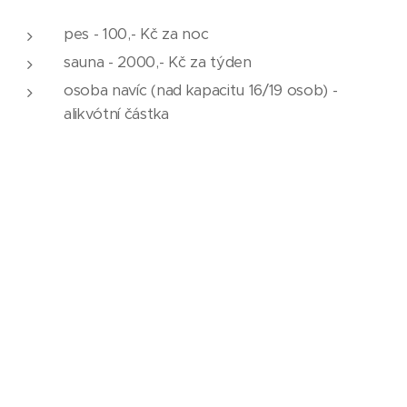
pes - 100,- Kč za noc
sauna - 2000,- Kč za týden
osoba navíc (nad kapacitu 16/19 osob) -
alikvótní částka
PLATBY
A STORNO PODMÍNKY
Vámi objednaný termín je rezervován po složení
zálohy 50% z pobytové ceny.
Zbytek sjednané ceny
se doplácí dva týdny před nástupem na pobyt.
Při zrušení rezervace po uhrazení zálohy uplatňujeme
storno poplatek
ve výši 50% z ceny pobytu. Při zrušení
rezervace 14 dní a méně před začátkem pobytu je